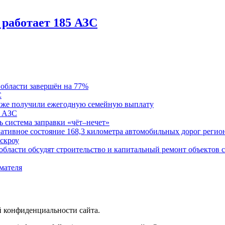
 работает 185 АЗС
области завершён на 77%
С
и уже получили ежегодную семейную выплату
0 АЗС
ь система заправки «чёт–нечет»
мативное состояние 168,3 километра автомобильных дорог регио
эскроу
области обсудят строительство и капитальный ремонт объектов
мателя
й конфиденциальности сайта.