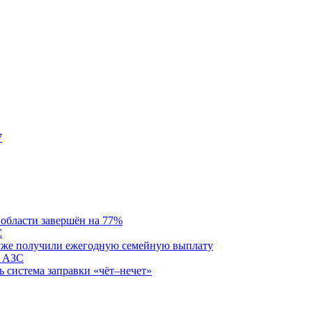
7
области завершён на 77%
С
и уже получили ежегодную семейную выплату
0 АЗС
ь система заправки «чёт–нечет»