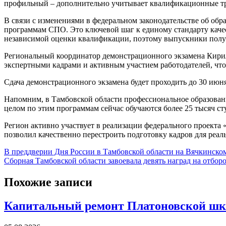
профильный – дополнительно учитывает квалификационные тре
В связи с изменениями в федеральном законодательстве об обр
программам СПО. Это ключевой шаг к единому стандарту качес
независимой оценки квалификации, поэтому выпускники получа
Региональный координатор демонстрационного экзамена Кирил
экспертными кадрами и активным участием работодателей, чт
Сдача демонстрационного экзамена будет проходить до 30 июня
Напомним, в Тамбовской области профессиональное образован
целом по этим программам сейчас обучаются более 25 тысяч ст
Регион активно участвует в реализации федерального проекта
позволил качественно перестроить подготовку кадров для реал
Навигация
В преддверии Дня России в Тамбовской области на Вячкинско
Сборная Тамбовской области завоевала девять наград на отбо
по
записям
Похожие записи
Капитальный ремонт Платоновской шко