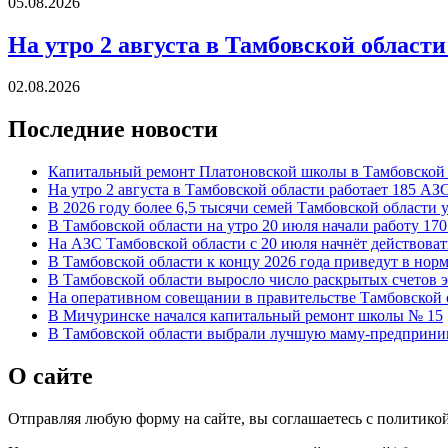
05.08.2026
На утро 2 августа в Тамбовской области
02.08.2026
Последние новости
Капитальный ремонт Платоновской школы в Тамбовской 
На утро 2 августа в Тамбовской области работает 185 АЗ
В 2026 году более 6,5 тысячи семей Тамбовской област
В Тамбовской области на утро 20 июля начали работу 17
На АЗС Тамбовской области с 20 июля начнёт действоват
В Тамбовской области к концу 2026 года приведут в нор
В Тамбовской области выросло число раскрытых счетов 
На оперативном совещании в правительстве Тамбовской 
В Мичуринске начался капитальный ремонт школы № 15
В Тамбовской области выбрали лучшую маму-предприни
О сайте
Отправляя любую форму на сайте, вы соглашаетесь с политико