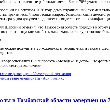
бования, заявленные работодателями. Более 70% участников с
азовании с 1 сентября 2026 года демонстрационный экзамен ста
тва практической подготовки кадров. Успешная сдача демонстр
т сразу два документа: диплом и свидетельство о квалификации
л Шаронин отметил, что Тамбовская область подходит к этому 
о позволит выпускникам быть максимально конкурентоспособным
.
ие можно получить в 25 колледжах и техникумах, а также в ше
удентов.
 «Профессионалитет» нацпроекта «Молодёжь и дети». Это флагм
ьного сектора экономики.
м холме развернули 30-метровый триколор
рочном этапе чемпионата «Абилимпикс»
лы в Тамбовской области завершён на