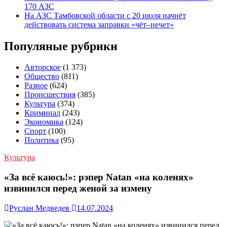
170 АЗС
На АЗС Тамбовской области с 20 июля начнёт
действовать система заправки «чёт–нечет»
Популяные рубрики
Авторское
(1 373)
Общество
(811)
Разное
(624)
Происшествия
(385)
Культура
(374)
Криминал
(243)
Экономика
(124)
Спорт
(100)
Политика
(95)
Культура
«За всё каюсь!»: рэпер Natan «на коленях»
извинился перед женой за измену
Руслан Медведев
14.07.2024