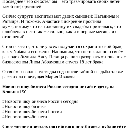
Последнее чего он хотел бы ‒ это травмировать своих детей
такой информацией.
Сейчас супруги воспитывают двоих сыновей: Натаниэля и
Ратмира. И похоже, Анастасия искренне простила
мужа, потому что на годовщину их свадьбы призналась, что
влюблена в него так же сильно, как и в первые месяцы их
отношений.
Стоит сказать, что не у всех получается сохранить свой брак,
как у Natana и его жены. Напомним, что не так давно о своём
разводе объявила Алсу. Певица решила разорвать отношения с
бизнесменом Яном Абрамовым спустя 18 лет брака.
О своём разводе спустя два года после тайной свадьбы также
рассказала и ведущая Мария Ивакова.
Новости шоу-бизнеса России сегодня читайте здесь, на
БлокнотРУ
#Новости шоу-бизнеса России сегодня
#Новости шоу бизнеса
#Новости шоу-бизнеса России
#Новости шоу-бизнеса
Свое мнение о звездах российского шоу-бизнеса публикуйте